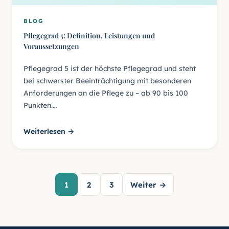
BLOG
Pflegegrad 5: Definition, Leistungen und
Voraussetzungen
Pflegegrad 5 ist der höchste Pflegegrad und steht
bei schwerster Beeinträchtigung mit besonderen
Anforderungen an die Pflege zu – ab 90 bis 100
Punkten.…
Weiterlesen →
Beiträge-Navigation
1
2
3
Weiter →