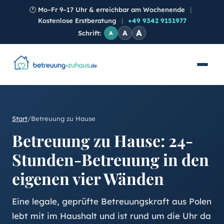
🕐
Mo–Fr 9–17 Uhr & erreichbar am Wochenende
|
Kostenlose Erstberatung
|
+49 9342 9151977
A
A
Schrift:
A
Start
/
Betreuung zu Hause
Betreuung zu Hause: 24-
Stunden-Betreuung in den
eigenen vier Wänden
Eine legale, geprüfte Betreuungskraft aus Polen
lebt mit im Haushalt und ist rund um die Uhr da