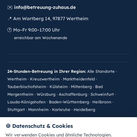
✉️
info@betreuung-zuhaus.de
📍
Am Wartberg 14, 97877 Wertheim
🕐
Mo–Fr 9:00–17:00 Uhr
erreichbar am Wochenende
24-Stunden-Betreuung in Ihrer Region:
Alle Standorte
·
Wertheim
·
Kreuzwertheim
·
Marktheidenfeld
·
Tauberbischofsheim
·
Külsheim
·
Miltenberg
·
Bad
Mergentheim
·
Würzburg
·
Aschaffenburg
·
Schweinfurt
·
Lauda-Königshofen
·
Baden-Württemberg
·
Heilbronn
·
Stuttgart
·
Mannheim
·
Karlsruhe
·
Heidelberg
©
2026
betreuung-zuhaus.de · Alle Rechte vorbehalten.
🍪
Datenschutz & Cookies
Impressum
Datenschutz
Sitemap
Bewertung abgeben
Wir verwenden Cookies und ähnliche Technologien.