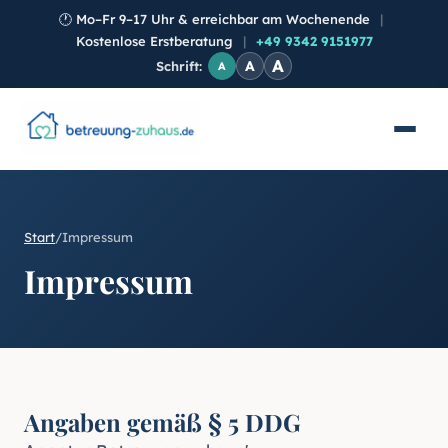
🕐
Mo–Fr 9–17 Uhr & erreichbar am Wochenende
|
Kostenlose Erstberatung
|
+49 9342 9151977
A
A
Schrift:
A
Start
/
Impressum
Impressum
Angaben gemäß § 5 DDG