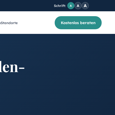
A
A
Schrift:
A
Kostenlos beraten
n
Standorte
den-