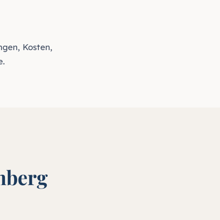
ngen, Kosten,
e
.
mberg