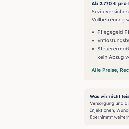
Ab 2.770 € pro
Sozialversicher
Vollbetreuung w
Pflegegeld P
Entlastungsb
Steuerermäßi
kein Abzug v
Alle Preise, R
Was wir nicht leis
Versorgung und di
Injektionen, Wun
übernimmt weiterhi