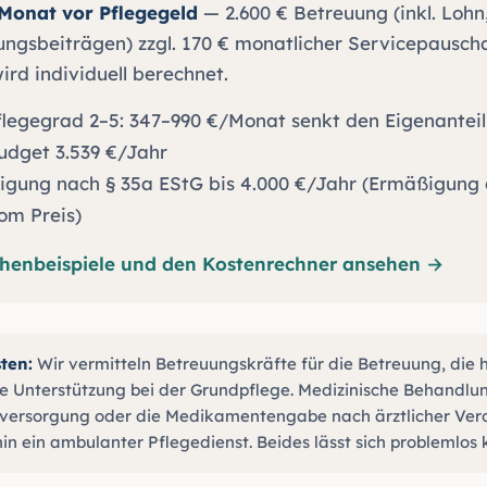
 Monat vor Pflegegeld
— 2.600 € Betreuung (inkl. Lohn
ungsbeiträgen) zzgl. 170 € monatlicher Servicepauscha
ird individuell berechnet.
flegegrad 2–5: 347–990 €/Monat senkt den Eigenanteil
udget 3.539 €/Jahr
gung nach § 35a EStG bis 4.000 €/Jahr (Ermäßigung d
om Preis)
echenbeispiele und den Kostenrechner ansehen →
ten:
Wir vermitteln Betreuungskräfte für die Betreuung, die 
e Unterstützung bei der Grundpflege. Medizinische Behandlu
dversorgung oder die Medikamentengabe nach ärztlicher Ve
n ein ambulanter Pflegedienst. Beides lässt sich problemlos 