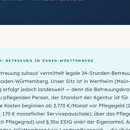
R: BETREUUNG IN BADEN-WÜRTTEMBERG
treuung zuhaus' vermittelt legale 24-Stunden-Betreu
Baden-Württemberg. Unser Sitz ist in Wertheim (Main-
g erfolgt jedoch landesweit — denn die Betreuungskraf
u pflegenden Person, der Standort der Agentur ist für 
ie Kosten beginnen ab 2.770 €/Monat vor Pflegegeld (2
. 170 € monatlicher Servicepauschale); über das Pfleg
h Pflegegrad) und § 35a EStG sinkt der Eigenanteil. A
Baden-Württemberg kein Landespflegegeld — die übri