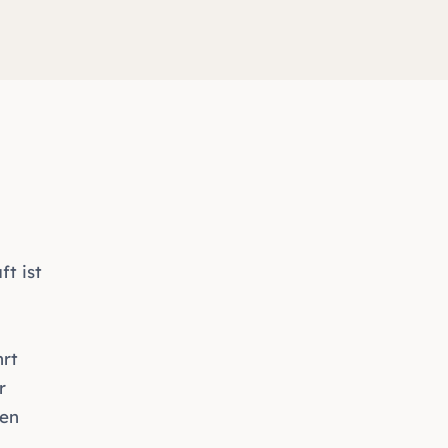
t ist
—
hrt
r
len