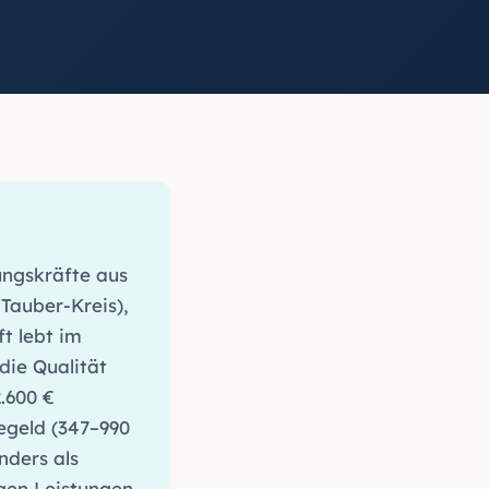
ungskräfte aus
Tauber-Kreis),
t lebt im
die Qualität
.600 €
egeld (347–990
nders als
gen Leistungen