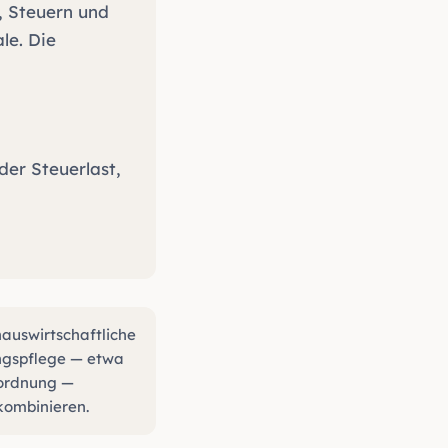
, Steuern und
le. Die
er Steuerlast,
hauswirtschaftliche
ngspflege — etwa
rordnung —
kombinieren.