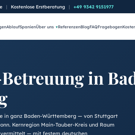
de
|
Kostenlose Erstberatung
|
+49 9342 9151977
gen
Ablauf
Spanien
Über uns
Referenzen
Blog
FAQ
Fragebogen
Koste
Betreuung in Ba
g
e in ganz Baden-Württemberg — von Stuttgart
bronn. Kernregion Main-Tauber-Kreis und Raum
vermittelt — mit festem deutschen