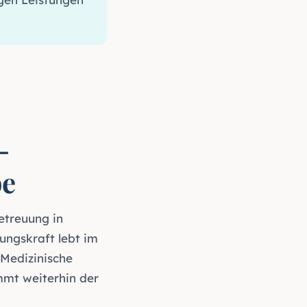
-
be
etreuung in
ungskraft lebt im
 Medizinische
mt weiterhin der