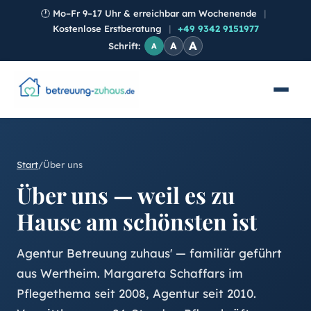
🕐
Mo–Fr 9–17 Uhr & erreichbar am Wochenende
|
Kostenlose Erstberatung
|
+49 9342 9151977
A
A
Schrift:
A
Start
/
Über uns
Über uns — weil es zu
Hause am schönsten ist
Agentur Betreuung zuhaus' — familiär geführt
aus Wertheim. Margareta Schaffars im
Pflegethema seit 2008, Agentur seit 2010.