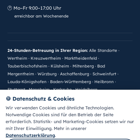
🕐
Mo–Fr 9:00–17:00 Uhr
erreichbar am Wochenende
24-Stunden-Betreuung in Ihrer Region:
Alle Standorte
·
Wertheim
·
Kreuzwertheim
·
Marktheidenfeld
·
Tauberbischofsheim
·
Külsheim
·
Miltenberg
·
Bad
Mergentheim
·
Würzburg
·
Aschaffenburg
·
Schweinfurt
·
Lauda-Königshofen
·
Baden-Württemberg
·
Heilbronn
·
Stuttgart
·
Mannheim
·
Karlsruhe
·
Heidelberg
🍪
Datenschutz & Cookies
©
2026
betreuung-zuhaus.de · Alle Rechte vorbehalten.
Wir verwenden Cookies und ähnliche Technologien.
Impressum
Datenschutz
Sitemap
Bewertung abgeben
Notwendige Cookies sind für den Betrieb der Seite
Cookie-Einstellungen
A
A
Schrift:
A
erforderlich. Statistik- und Marketing-Cookies setzen wir nur
mit Ihrer Einwilligung. Mehr in unserer
Datenschutzerklärung
.