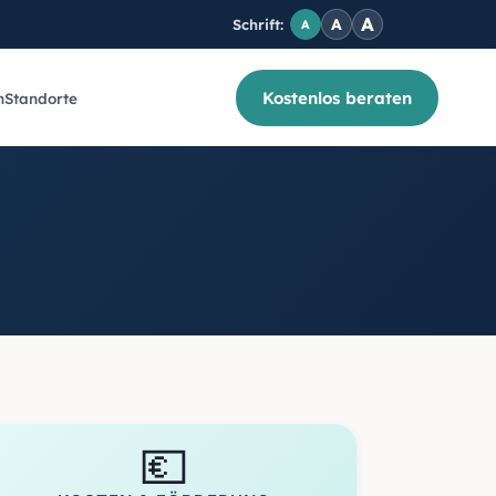
A
A
Schrift:
A
Kostenlos beraten
n
Standorte
💶