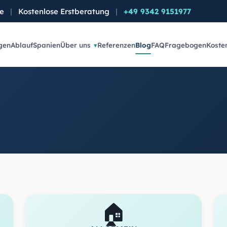
de
|
Kostenlose Erstberatung
|
+49 9342 9151977
gen
Ablauf
Spanien
Über uns
Referenzen
Blog
FAQ
Fragebogen
Koste
🏠