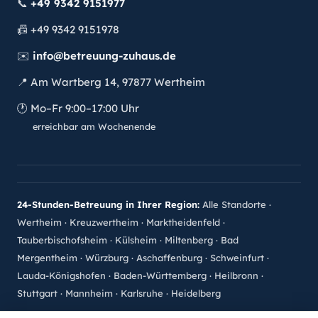
📞
+49 9342 9151977
📠
+49 9342 9151978
✉️
info@betreuung-zuhaus.de
📍
Am Wartberg 14, 97877 Wertheim
🕐
Mo–Fr 9:00–17:00 Uhr
erreichbar am Wochenende
24-Stunden-Betreuung in Ihrer Region:
Alle Standorte
·
Wertheim
·
Kreuzwertheim
·
Marktheidenfeld
·
Tauberbischofsheim
·
Külsheim
·
Miltenberg
·
Bad
Mergentheim
·
Würzburg
·
Aschaffenburg
·
Schweinfurt
·
Lauda-Königshofen
·
Baden-Württemberg
·
Heilbronn
·
Stuttgart
·
Mannheim
·
Karlsruhe
·
Heidelberg