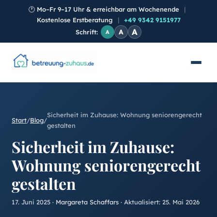
🕐
Mo–Fr 9–17 Uhr & erreichbar am Wochenende
|
Kostenlose Erstberatung
|
+49 9342 9151977
A
A
Schrift:
A
Sicherheit im Zuhause: Wohnung seniorengerecht
Start
/
Blog
/
gestalten
Sicherheit im Zuhause:
Wohnung seniorengerecht
gestalten
17. Juni 2025
·
Margareta Schaffars
· Aktualisiert:
25. Mai 2026