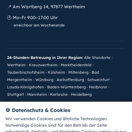
📍
Am Wartberg 14, 97877 Wertheim
🕐
Mo–Fr 9:00–17:00 Uhr
erreichbar am Wochenende
24-Stunden-Betreuung in Ihrer Region:
Alle Standorte
·
Wertheim
·
Kreuzwertheim
·
Marktheidenfeld
·
Tauberbischofsheim
·
Külsheim
·
Miltenberg
·
Bad
Mergentheim
·
Würzburg
·
Aschaffenburg
·
Schweinfurt
·
Lauda-Königshofen
·
Baden-Württemberg
·
Heilbronn
·
Stuttgart
·
Mannheim
·
Karlsruhe
·
Heidelberg
©
2026
betreuung-zuhaus.de · Alle Rechte vorbehalten.
🍪
Datenschutz & Cookies
Impressum
Datenschutz
Sitemap
Bewertung abgeben
Wir verwenden Cookies und ähnliche Technologien.
Cookie-Einstellungen
A
A
Schrift:
A
Notwendige Cookies sind für den Betrieb der Seite
erforderlich. Statistik- und Marketing-Cookies setzen wir nur