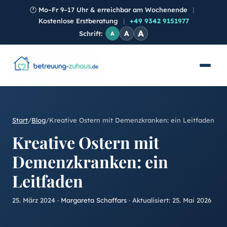
🕐
Mo–Fr 9–17 Uhr & erreichbar am Wochenende
|
Kostenlose Erstberatung
|
+49 9342 9151977
A
A
Schrift:
A
Start
/
Blog
/
Kreative Ostern mit Demenzkranken: ein Leitfaden
Kreative Ostern mit
Demenzkranken: ein
Leitfaden
25. März 2024
·
Margareta Schaffars
· Aktualisiert:
25. Mai 2026