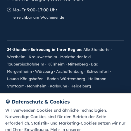
🕐
Mo–Fr 9:00–17:00 Uhr
erreichbar am Wochenende
24-Stunden-Betreuung in Ihrer Region:
Alle Standorte
·
Wertheim
·
Kreuzwertheim
·
Marktheidenfeld
·
Tauberbischofsheim
·
Külsheim
·
Miltenberg
·
Bad
Mergentheim
·
Würzburg
·
Aschaffenburg
·
Schweinfurt
·
Lauda-Königshofen
·
Baden-Württemberg
·
Heilbronn
·
Stuttgart
·
Mannheim
·
Karlsruhe
·
Heidelberg
©
2026
betreuung-zuhaus.de · Alle Rechte vorbehalten.
🍪
Datenschutz & Cookies
Impressum
Datenschutz
Sitemap
Bewertung abgeben
Wir verwenden Cookies und ähnliche Technologien.
Cookie-Einstellungen
A
A
Schrift:
A
Notwendige Cookies sind für den Betrieb der Seite
erforderlich. Statistik- und Marketing-Cookies setzen wir nur
mit Ihrer Einwilligung. Mehr in unserer