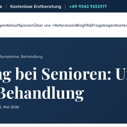
de
|
Kostenlose Erstberatung
|
+49 9342 9151977
gen
Ablauf
Spanien
Über uns
Referenzen
Blog
FAQ
Fragebogen
Koste
, Symptome, Behandlung
g bei Senioren: U
Behandlung
5. Mai 2026