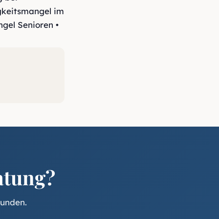
gkeitsmangel im
gel Senioren •
atung?
tunden.