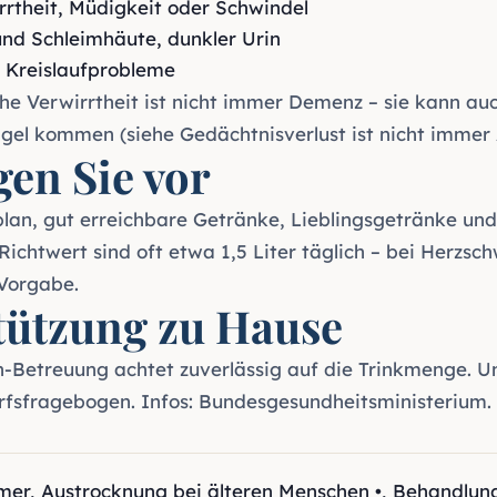
irrtheit, Müdigkeit oder Schwindel
nd Schleimhäute, dunkler Urin
 Kreislaufprobleme
iche Verwirrtheit ist nicht immer Demenz – sie kann au
ngel kommen (siehe
Gedächtnisverlust ist nicht immer
gen Sie vor
kplan, gut erreichbare Getränke, Lieblingsgetränke un
 Richtwert sind oft etwa 1,5 Liter täglich – bei Herzs
 Vorgabe.
tützung zu Hause
n-Betreuung
achtet zuverlässig auf die Trinkmenge. U
rfsfragebogen
. Infos:
Bundesgesundheitsministerium
.
mer
,
Austrocknung bei älteren Menschen •
,
Behandlung