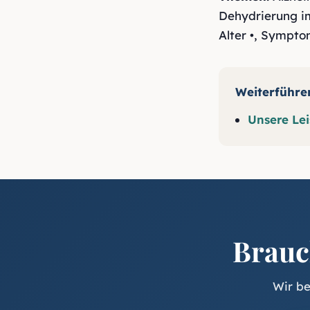
Dehydrierung im
Alter •
,
Symptom
Weiterführ
Unsere Lei
Brauc
Wir be