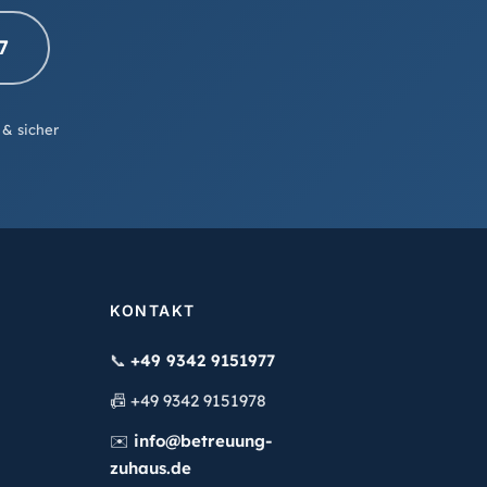
7
 & sicher
KONTAKT
📞
+49 9342 9151977
📠
+49 9342 9151978
✉️
info@betreuung-
zuhaus.de