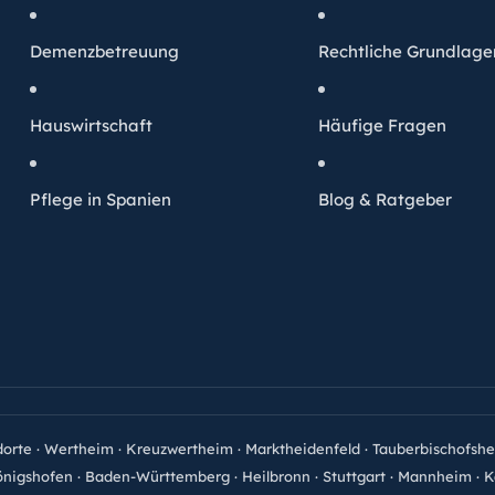
Demenzbetreuung
Rechtliche Grundlage
Hauswirtschaft
Häufige Fragen
Pflege in Spanien
Blog & Ratgeber
dorte
·
Wertheim
·
Kreuzwertheim
·
Marktheidenfeld
·
Tauberbischofsh
nigshofen
·
Baden-Württemberg
·
Heilbronn
·
Stuttgart
·
Mannheim
·
K