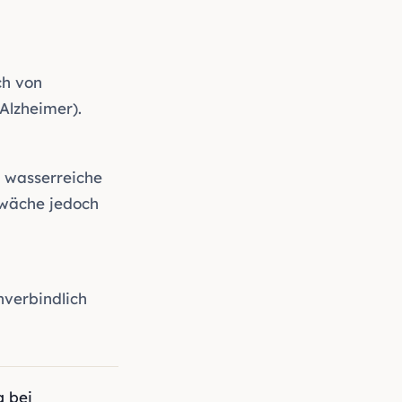
ch von
 Alzheimer
).
d wasserreiche
chwäche jedoch
nverbindlich
 bei