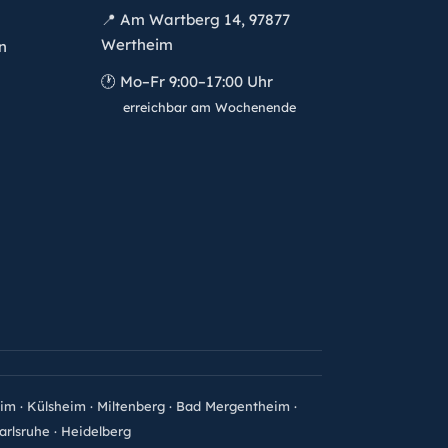
📍
Am Wartberg 14, 97877
Wertheim
n
🕐
Mo–Fr 9:00–17:00 Uhr
erreichbar am Wochenende
eim
·
Külsheim
·
Miltenberg
·
Bad Mergentheim
·
arlsruhe
·
Heidelberg