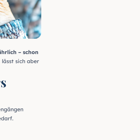
hrlich – schon
 lässt sich aber
s
tengängen
darf.