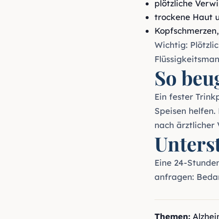
plötzliche Verw
trockene Haut u
Kopfschmerzen,
Wichtig: Plötzl
Flüssigkeitsma
So beu
Ein fester Trin
Speisen helfen.
nach ärztlicher
Unters
Eine
24-Stunde
anfragen:
Beda
Themen:
Alzhei